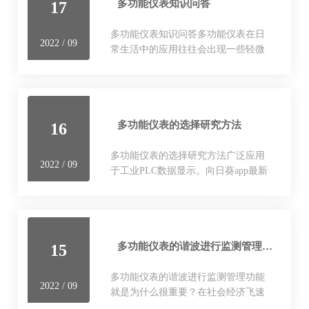
多功能仪表知识问答
17
多功能仪表知识问答多功能仪表在日
2022 / 09
常生活中的应用往往会出现一些轻微
的缺陷，了解缺陷产生的原因有助于
加快解决问题的速度。开关状态指示
仪该产品是根据当前中压系统开关
柜…
多功能仪表的选择研究方法
16
多功能仪表的选择研究方法广泛应用
2022 / 09
于工业PLC数据显示。向日葵app最新
下载网站进入记录高压/低压侧三相电
流断流及电压失压时间及次数和回路
实时工作情况。开关状态指示仪该产
品是根…
多功能仪表的谐波进行监测管理功能就是为什么很重要？
15
多功能仪表的谐波进行监测管理功能
2022 / 09
就是为什么很重要？在社会经济飞速
发展的今天，非线性电力设备得到了