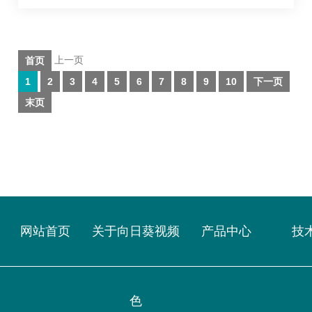
广泛的应用，但谐波污染日益严重。
向日葵app最新下载网站进入记录高压/
低压侧三…
首页
上一页
1
2
3
4
5
6
7
8
9
10
下一页
末页
网站首页
关于向日葵视频
产品中心
技
色