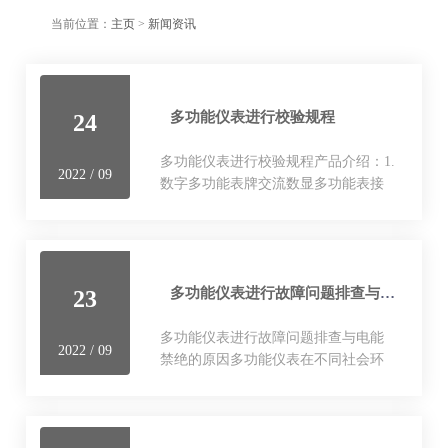
当前位置：
主页
>
新闻资讯
多功能仪表进行校验规程
24
多功能仪表进行校验规程产品介绍：1.
2022 / 09
数字多功能表牌交流数显多功能表接
线泰龙电压、电流测量采用直接交流
采样真值算法，适用于谐波失真严重
的情况；2. 精度高于传统…
多功能仪表进行故障问题排查与电能禁绝的原因
23
多功能仪表进行故障问题排查与电能
2022 / 09
禁绝的原因多功能仪表在不同社会环
境中运用企业可能会呈现出了各种毛
病，那么咱们一旦向日葵视频色遇到
多功能仪表毛病该怎么排查及处理呢?
咱们咱…