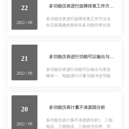
多功能仪表进行故障排查工作方法
22
多功能仪表进行故障排查工作方法当
2022 / 09
向日葵视频色有时在多功能功率仪表
中遇到故障时，向日葵视频色应该怎
么办？当多功能仪表系统出现故障
时，首先要注意两点: 多功能仪表的测
量、指示和控制…
多功能仪表进行功能可以输出与变送模块
21
多功能仪表进行功能可以输出与变送
2022 / 09
模块一、电能进行计量与脉冲信号输
出在多功能仪表中，可以选择三排12
位数字显示一次电能值，它们一起可
以显示总有功电能、反向有功电能…
多功能仪表计量不准原因分析
20
多功能仪表计量不准原因分析1、三相
2022 / 09
电压、三相电流、三相有功功率、功